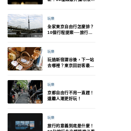
制：猛健樂、直髮梳、藍
牙耳機、暖暖包都有事！
最高還罰百萬！注意事項
玩樂
一次看！
全家東京自由行怎麼排？
10個行程提案──旅行不
再有人喊累喊無聊 X 爸媽
小孩都能找到喜歡的好玩
法！
玩樂
玩過新宿澀谷後，下一站
去哪裡？東京回訪客最推
薦下北澤
玩樂
京都自由行不用一直趕！
遠離人潮更好玩！
玩樂
旅行的意義到底是什麼！