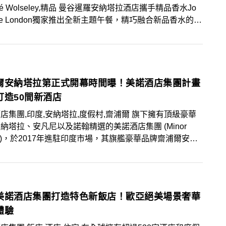
afé Wolseley,精品 曼谷暹羅安納塔拉酒店攜手精品香水Jo
one London獨家推出全新主題午餐，精巧融合新品香水的奢
，即日起至8月31日限期供應，還可獲得Jo Malone 護手
精品店優惠！
爾安納塔拉第正式開幕時間曝！美諾酒店集團計畫
打造50間新酒店
店集團,印度,安納塔拉,度假村,齋浦爾 旗下擁有頂級豪華
納塔拉、安凡尼以及諾翰精選的美諾酒店集團 (Minor
els)，於2017年進駐印度市場，其旗艦豪華品牌齋浦爾安納
 (Anantara Jaipur Hotel) 則計畫於今年第4季盛大開
諾酒店集團目前於56個國家共有540多家酒店，目標在未
內新開50家酒店，並積極開發印度市場。
美諾酒店集團打造特色新飯店！歐亞絕美場景奢華
體驗