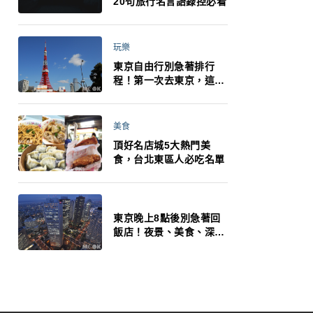
20句旅行名言語錄控必看
玩樂
東京自由行別急著排行
程！第一次去東京，這10
件事更重要
美食
頂好名店城5大熱門美
食，台北東區人必吃名單
東京晚上8點後別急著回
飯店！夜景、美食、深夜
玩法一次整理，東京人的
夜生活才正要開始