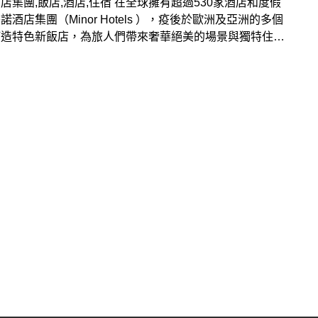
店集團,飯店,酒店,住宿 在全球擁有超過530家酒店和度假
諾酒店集團（Minor Hotels ），疫後於歐洲及亞洲的多個
打造特色新飯店，為旅人們帶來奢華絕美的場景與獨特住宿
！