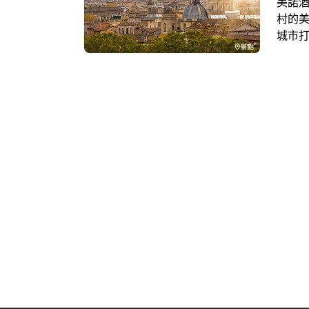
美諾酒
村的美
城市
體驗