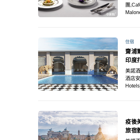
團,C
Mal
華香味
乳及
住宿
齋浦
印度
美諾酒
酒店安
Hot
塔拉酒店
幕。美
來十年
疫後
旅宿