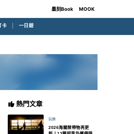
墨刻Book
MOOK
打卡
一日遊
熱門文章
玩樂
2026海關禁帶物再更
新！13種超意外攜帶限