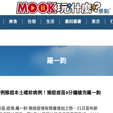
美食
住宿
生活
墨刻圖書
東京
羅一鈞
3例猴痘本土確診病例！猴痘疫苗9分鐘搶完羅一鈞
疫苗,疫情,羅一鈞 猴痘疫情有微量增加之勢，21日宣布新