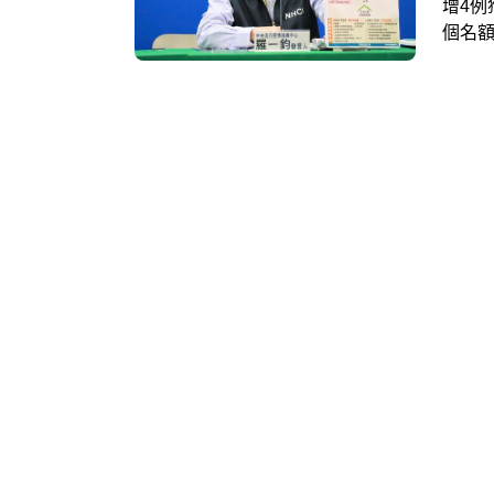
增4例
個名額