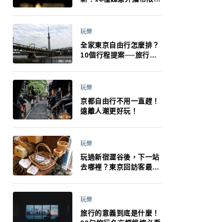
制：猛健樂、直髮梳、藍
牙耳機、暖暖包都有事！
最高還罰百萬！注意事項
玩樂
一次看！
全家東京自由行怎麼排？
10個行程提案──旅行不
再有人喊累喊無聊 X 爸媽
小孩都能找到喜歡的好玩
法！
玩樂
京都自由行不用一直趕！
遠離人潮更好玩！
玩樂
玩過新宿澀谷後，下一站
去哪裡？東京回訪客最推
薦下北澤
玩樂
旅行的意義到底是什麼！