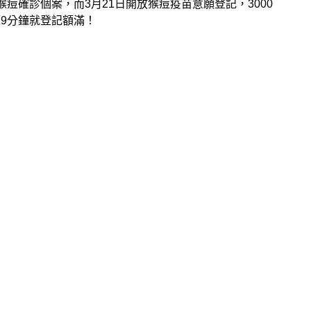
猴痘確診個案，而3月21日開放猴痘疫苗意願登記，3000
9分鐘就登記額滿！