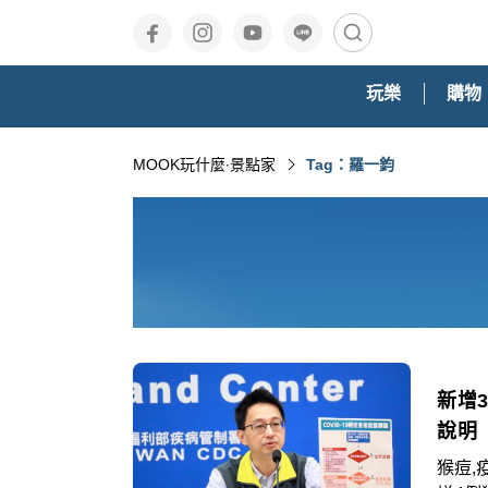
玩樂
購物
MOOK玩什麼‧景點家
Tag：羅一鈞
新增
說明
猴痘,