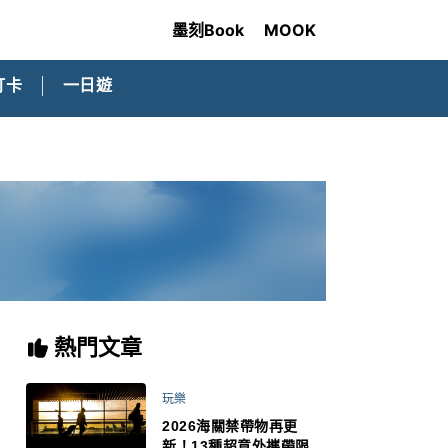
墨刻Book
MOOK
打卡
一日遊
熱門文章
玩樂
2026海關禁帶物再更
新！13種超意外攜帶限