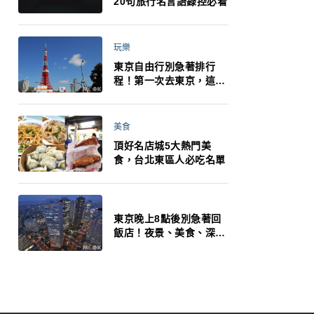
20句旅行名言語錄控必看
玩樂
東京自由行別急著排行
程！第一次去東京，這10
件事更重要
美食
頂好名店城5大熱門美
食，台北東區人必吃名單
東京晚上8點後別急著回
飯店！夜景、美食、深夜
玩法一次整理，東京人的
夜生活才正要開始