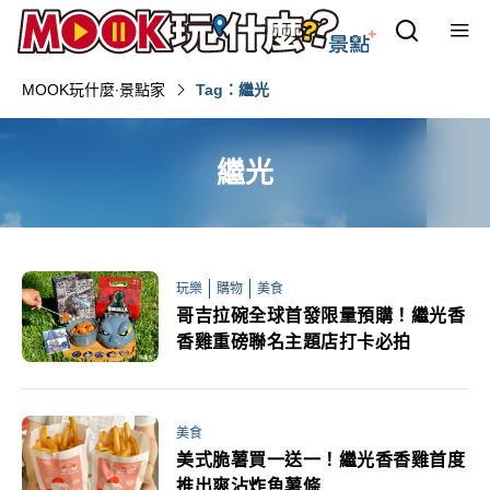
MOOK玩什麼‧景點家
Tag：繼光
繼光
玩樂
購物
美食
哥吉拉碗全球首發限量預購！繼光香
香雞重磅聯名主題店打卡必拍
美食
美式脆薯買一送一！繼光香香雞首度
推出爽沾炸魚薯條