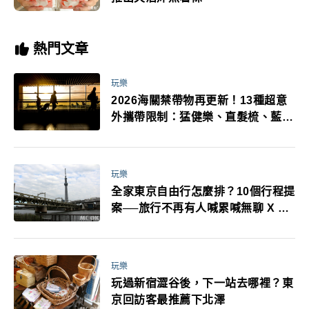
熱門文章
玩樂
2026海關禁帶物再更新！13種超意
外攜帶限制：猛健樂、直髮梳、藍牙
耳機、暖暖包都有事！最高還罰百
萬！注意事項一次看！
玩樂
全家東京自由行怎麼排？10個行程提
案──旅行不再有人喊累喊無聊 X 爸
媽小孩都能找到喜歡的好玩法！
玩樂
玩過新宿澀谷後，下一站去哪裡？東
京回訪客最推薦下北澤