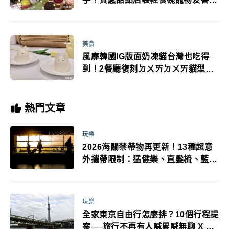
山站跑咖必訪
美食
風靡韓國IG版面奶凍貓台灣也吃得
到！2餐廳復刻ㄉㄨㄞㄉㄨㄞ貓型限
量開賣
熱門文章
玩樂
2026海關禁帶物再更新！13種超意
外攜帶限制：猛健樂、直髮梳、藍牙
耳機、暖暖包都有事！最高還罰百
萬！注意事項一次看！
玩樂
全家東京自由行怎麼排？10個行程提
案──旅行不再有人喊累喊無聊 X 爸