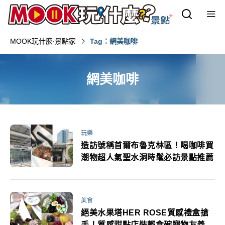
MOOK玩什麼‧景點家
Tag：網美咖啡
網美咖啡
玩樂
造訪號稱首爾布魯克林區！喝咖啡買
潮物超人氣聖水洞時髦必訪景點推薦
美食
絕美水果塔HER ROSE質感禮盒搶
手！質感甜點店裝輕食碗寵物友善中