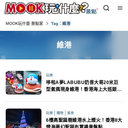
MOOK玩什麼‧景點家
Tag：維港
維港
玩樂
哆啦A夢LABUBU奶昔大哥20米巨
型氣偶現身維港！香港海上大巡遊市
集早鳥優惠KLOOK開賣
玩樂
購物
美食
6樓高聖誕樹維港水上煙火！香港8大
燈海夢幻聖誕布置場景盤點