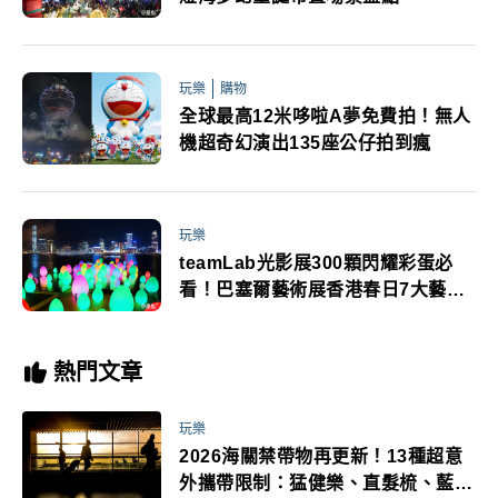
玩樂
購物
全球最高12米哆啦A夢免費拍！無人
機超奇幻演出135座公仔拍到瘋
玩樂
teamLab光影展300顆閃耀彩蛋必
看！巴塞爾藝術展香港春日7大藝文
盛事
熱門文章
玩樂
2026海關禁帶物再更新！13種超意
外攜帶限制：猛健樂、直髮梳、藍牙