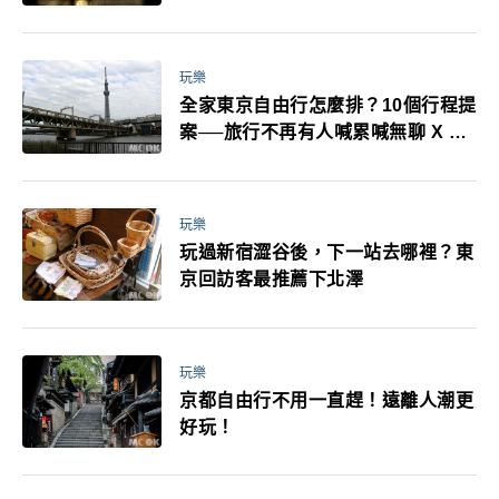
耳機、暖暖包都有事！最高還罰百
萬！注意事項一次看！
玩樂
全家東京自由行怎麼排？10個行程提
案──旅行不再有人喊累喊無聊 X 爸
媽小孩都能找到喜歡的好玩法！
玩樂
玩過新宿澀谷後，下一站去哪裡？東
京回訪客最推薦下北澤
玩樂
京都自由行不用一直趕！遠離人潮更
好玩！