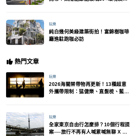
設計 環保小禮加碼送
玩樂
純白幾何美綠建築街拍！富錦樹咖啡
廳進駐跑咖必訪
熱門文章
玩樂
2026海關禁帶物再更新！13種超意
外攜帶限制：猛健樂、直髮梳、藍牙
耳機、暖暖包都有事！最高還罰百
萬！注意事項一次看！
玩樂
全家東京自由行怎麼排？10個行程提
案──旅行不再有人喊累喊無聊 X 爸