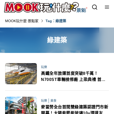
MOOK玩什麼‧景點家
Tag：綠建築
綠建築
玩樂
高鐵全年旅運首度突破8千萬！
N700ST車輛檢修廠 上梁典禮 首部
新車預計8月抵台
玩樂
美食
麥當勞全台首間雙綠建築認證門市新
開幕！太陽能節能玻璃10+環境友善