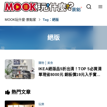
MOOK玩什麼‧景點家
Tag：絕版
絕版
購物
美食
IKEA絕版品5折出清！TOP 5必買清
單現省8000元 銅板價19元入手實用
好物
熱門文章
玩樂