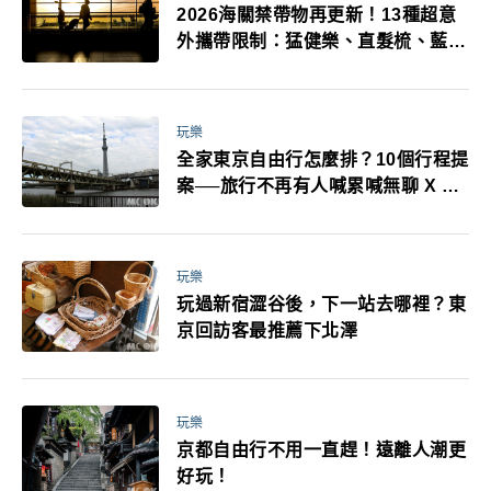
2026海關禁帶物再更新！13種超意
外攜帶限制：猛健樂、直髮梳、藍牙
耳機、暖暖包都有事！最高還罰百
萬！注意事項一次看！
玩樂
全家東京自由行怎麼排？10個行程提
案──旅行不再有人喊累喊無聊 X 爸
媽小孩都能找到喜歡的好玩法！
玩樂
玩過新宿澀谷後，下一站去哪裡？東
京回訪客最推薦下北澤
玩樂
京都自由行不用一直趕！遠離人潮更
好玩！