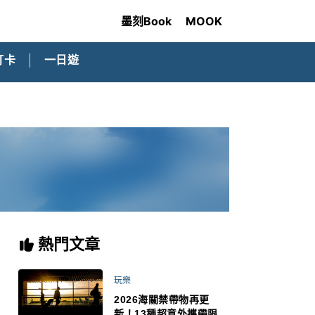
墨刻Book
MOOK
打卡
一日遊
熱門文章
玩樂
2026海關禁帶物再更
新！13種超意外攜帶限