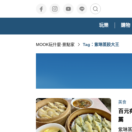
玩樂
購物
MOOK玩什麼‧景點家
Tag：紫琳蒸餃大王
美食
百元
薦
紫琳蒸