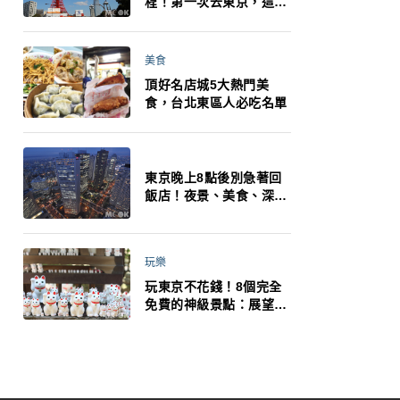
程！第一次去東京，這10
件事更重要
美食
頂好名店城5大熱門美
食，台北東區人必吃名單
東京晚上8點後別急著回
飯店！夜景、美食、深夜
玩法一次整理，東京人的
夜生活才正要開始
玩樂
玩東京不花錢！8個完全
免費的神級景點：展望台
絕美夜景、招福貓、皇
居…一次收集