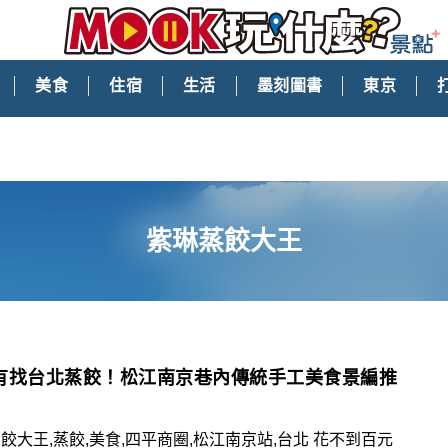
美食
住宿
生活
墨刻圖書
東京
紫琳蒸餃大王
有找台北蒸餃！松江南京巷內傳統手工美食景編推
餃大王,蒸餃,美食,四平商圈,松江南京站,台北 花不到百元