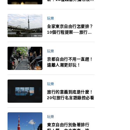
制：猛健樂、直髮梳、藍
牙耳機、暖暖包都有事！
最高還罰百萬！注意事項
玩樂
一次看！
全家東京自由行怎麼排？
10個行程提案──旅行不
再有人喊累喊無聊 X 爸媽
小孩都能找到喜歡的好玩
法！
玩樂
京都自由行不用一直趕！
遠離人潮更好玩！
玩樂
旅行的意義到底是什麼！
20句旅行名言語錄控必看
玩樂
東京自由行別急著排行