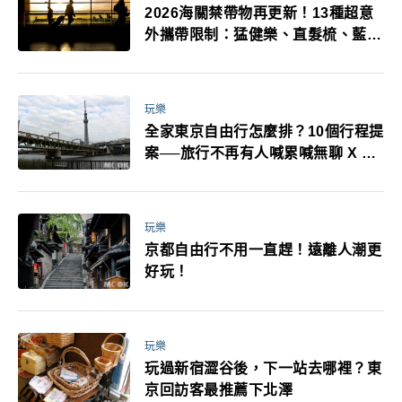
2026海關禁帶物再更新！13種超意
外攜帶限制：猛健樂、直髮梳、藍牙
耳機、暖暖包都有事！最高還罰百
萬！注意事項一次看！
玩樂
全家東京自由行怎麼排？10個行程提
案──旅行不再有人喊累喊無聊 X 爸
媽小孩都能找到喜歡的好玩法！
玩樂
京都自由行不用一直趕！遠離人潮更
好玩！
玩樂
玩過新宿澀谷後，下一站去哪裡？東
京回訪客最推薦下北澤