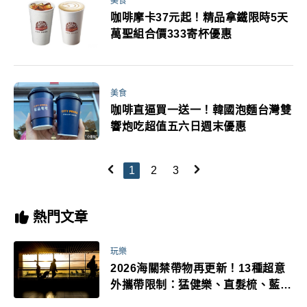
美食
咖啡摩卡37元起！精品拿鐵限時5天
萬聖組合價333寄杯優惠
美食
咖啡直逼買一送一！韓國泡麵台灣雙
響炮吃超值五六日週末優惠
1
2
3
熱門文章
玩樂
2026海關禁帶物再更新！13種超意
外攜帶限制：猛健樂、直髮梳、藍牙
耳機、暖暖包都有事！最高還罰百