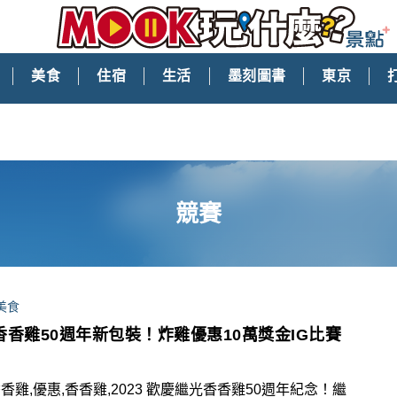
美食
住宿
生活
墨刻圖書
東京
競賽
美食
香香雞50週年新包裝！炸雞優惠10萬獎金IG比賽
香雞,優惠,香香雞,2023 歡慶繼光香香雞50週年紀念！繼