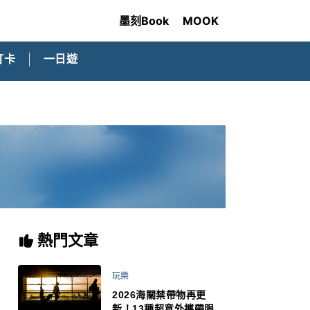
墨刻Book
MOOK
打卡
一日遊
熱門文章
玩樂
2026海關禁帶物再更
新！13種超意外攜帶限