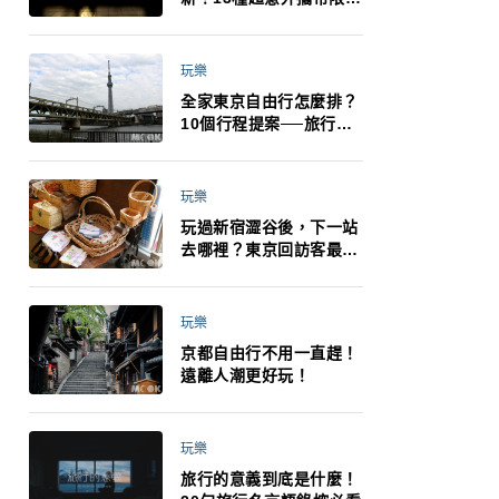
制：猛健樂、直髮梳、藍
牙耳機、暖暖包都有事！
最高還罰百萬！注意事項
玩樂
一次看！
全家東京自由行怎麼排？
10個行程提案──旅行不
再有人喊累喊無聊 X 爸媽
小孩都能找到喜歡的好玩
法！
玩樂
玩過新宿澀谷後，下一站
去哪裡？東京回訪客最推
薦下北澤
玩樂
京都自由行不用一直趕！
遠離人潮更好玩！
玩樂
旅行的意義到底是什麼！