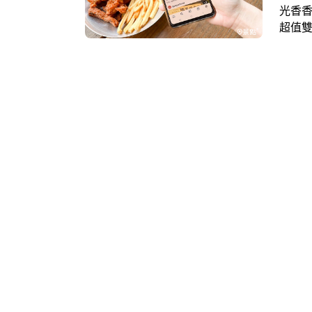
光香
超值
事」拍
金高達