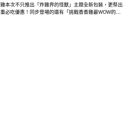
香雞本次不只推出「炸雞界的怪獸」主題全新包裝，更祭出
雙重必吃優惠！同步登場的還有「挑戰香香雞最WOW的
攝趣味短影音競賽，有機會把獎金30,000元抱回家，總獎
10萬元，另外還有可愛逗趣的GIF圖檔讓大家免費用！