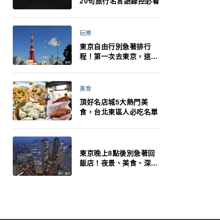
20句旅行名言語錄控必看
玩樂
東京自由行別急著排行
程！第一次去東京，這10
件事更重要
美食
頂好名店城5大熱門美
食，台北東區人必吃名單
東京晚上8點後別急著回
飯店！夜景、美食、深夜
玩法一次整理，東京人的
夜生活才正要開始