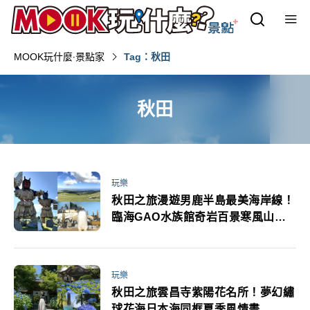
MOOK玩什麼‧景點家
Tag：秋田
秋田
玩樂
秋田之旅漫遊男鹿半島最美海岸線！
臨海GAO水族館奇岩百景寒風山無
敵大景
玩樂
秋田之旅雲昌寺紫陽花名所！夢幻繡
球花海日本海同框夏季風情畫