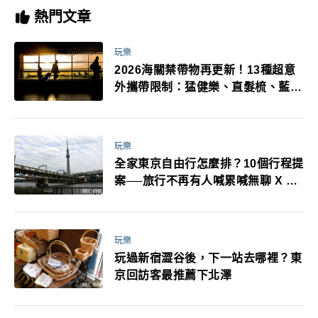
熱門文章
玩樂
2026海關禁帶物再更新！13種超意
外攜帶限制：猛健樂、直髮梳、藍牙
耳機、暖暖包都有事！最高還罰百
萬！注意事項一次看！
玩樂
全家東京自由行怎麼排？10個行程提
案──旅行不再有人喊累喊無聊 X 爸
媽小孩都能找到喜歡的好玩法！
玩樂
玩過新宿澀谷後，下一站去哪裡？東
京回訪客最推薦下北澤