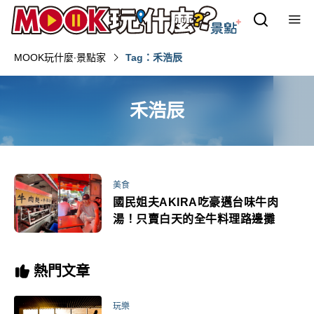
MOOK玩什麼‧景點家
Tag：禾浩辰
禾浩辰
美食
國民姐夫AKIRA吃豪邁台味牛肉
湯！只賣白天的全牛料理路邊攤
熱門文章
玩樂