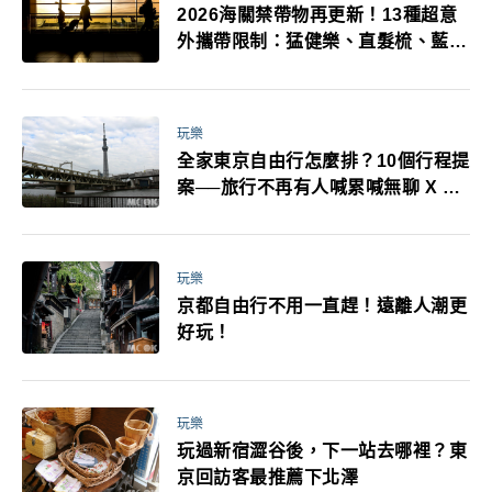
2026海關禁帶物再更新！13種超意
外攜帶限制：猛健樂、直髮梳、藍牙
耳機、暖暖包都有事！最高還罰百
萬！注意事項一次看！
玩樂
全家東京自由行怎麼排？10個行程提
案──旅行不再有人喊累喊無聊 X 爸
媽小孩都能找到喜歡的好玩法！
玩樂
京都自由行不用一直趕！遠離人潮更
好玩！
玩樂
玩過新宿澀谷後，下一站去哪裡？東
京回訪客最推薦下北澤