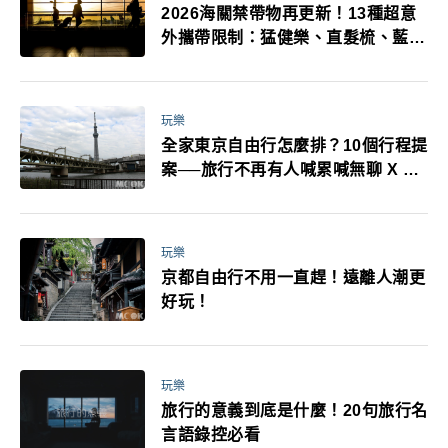
2026海關禁帶物再更新！13種超意
外攜帶限制：猛健樂、直髮梳、藍牙
耳機、暖暖包都有事！最高還罰百
萬！注意事項一次看！
玩樂
全家東京自由行怎麼排？10個行程提
案──旅行不再有人喊累喊無聊 X 爸
媽小孩都能找到喜歡的好玩法！
玩樂
京都自由行不用一直趕！遠離人潮更
好玩！
玩樂
旅行的意義到底是什麼！20句旅行名
言語錄控必看