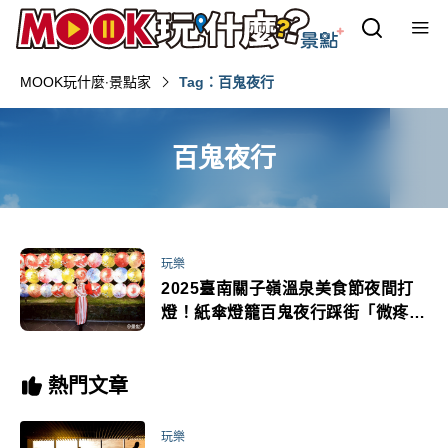
MOOK玩什麼‧景點家
Tag：百鬼夜行
百鬼夜行
玩樂
2025臺南關子嶺溫泉美食節夜間打
燈！紙傘燈籠百鬼夜行踩街「微疼」
聯名小提燈總價值6萬元好禮
熱門文章
玩樂