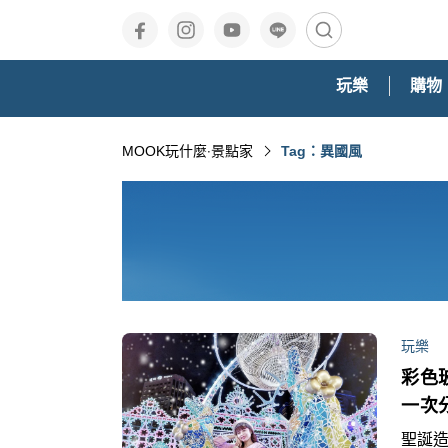
玩樂
購物
MOOK玩什麼‧景點家
Tag：異國風
玩樂
彩色
一次
聖誕造