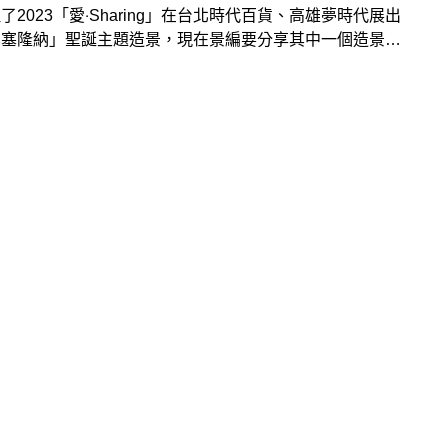
了2023「愛‧Sharing」在台北時代百貨、高雄夢時代展出
巴塞隆納」聖誕主題造景，現在景編要分享其中一個造景
E AND BREAD ARE THE ENERGY FOR LIFE」的取景
，想造訪的人快跟著以下取景角度一起拍美照！