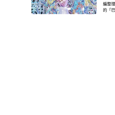
編整理
的「
「LOV
角度