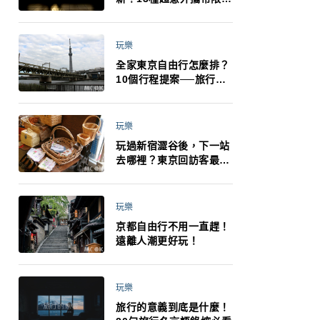
制：猛健樂、直髮梳、藍
牙耳機、暖暖包都有事！
最高還罰百萬！注意事項
玩樂
一次看！
全家東京自由行怎麼排？
10個行程提案──旅行不
再有人喊累喊無聊 X 爸媽
小孩都能找到喜歡的好玩
法！
玩樂
玩過新宿澀谷後，下一站
去哪裡？東京回訪客最推
薦下北澤
玩樂
京都自由行不用一直趕！
遠離人潮更好玩！
玩樂
旅行的意義到底是什麼！