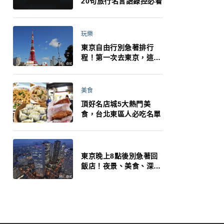
20句旅行名言語錄控必看
玩樂
東京自由行別急著排行
程！第一次去東京，這10
件事更重要
美食
頂好名店城5大熱門美
食，台北東區人必吃名單
東京晚上8點後別急著回
飯店！夜景、美食、深夜
玩法一次整理，東京人的
夜生活才正要開始