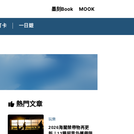
墨刻Book
MOOK
打卡
一日遊
熱門文章
玩樂
2026海關禁帶物再更
新！13種超意外攜帶限