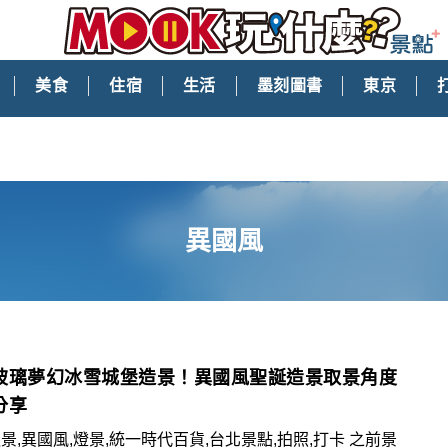
美食
住宿
生活
墨刻圖書
東京
異國風
玻璃夢幻冰雪城堡造景！異國風聖誕造景取景角度
分享
景,異國風,燈景,統一時代百貨,台北景點,拍照,打卡 之前景