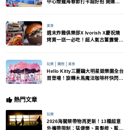
中心燈籠海春節打卡超好拍 開運大
禮包4大好康要搶
美食
週末炸雞俱樂部X Ivorish X慶祝燒
烤買一送一必吃！超人氣古董露營車
快閃中和環球
玩樂
購物
美食
Hello Kitty三麗鷗大明星遊樂園全台
首登場！旋轉木馬魔法咖啡杯快閃店
必逛
熱門文章
玩樂
2026海關禁帶物再更新！13種超意
外攜帶限制：猛健樂、直髮梳、藍牙