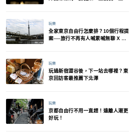
耳機、暖暖包都有事！最高還罰百
萬！注意事項一次看！
玩樂
全家東京自由行怎麼排？10個行程提
案──旅行不再有人喊累喊無聊 X 爸
媽小孩都能找到喜歡的好玩法！
玩樂
玩過新宿澀谷後，下一站去哪裡？東
京回訪客最推薦下北澤
玩樂
京都自由行不用一直趕！遠離人潮更
好玩！