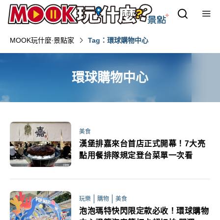
MOOK玩什麼‧景點家
Tag：環球購物中心
環球購物中心
美食
漢堡排嘉來台首店正式開幕！7大亮
點用餐排隊規定登台菜單一次看
玩樂
購物
美食
泡泡瑪特快閃限定款必收！環球購物