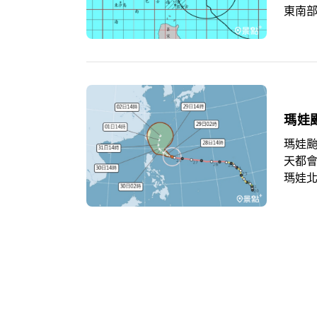
東南
的狀
還是
瑪娃
瑪娃颱
天都會
瑪娃北
注意颱