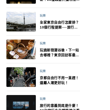
制：猛健樂、直髮梳、藍
牙耳機、暖暖包都有事！
最高還罰百萬！注意事項
玩樂
一次看！
全家東京自由行怎麼排？
10個行程提案──旅行不
再有人喊累喊無聊 X 爸媽
小孩都能找到喜歡的好玩
法！
玩樂
玩過新宿澀谷後，下一站
去哪裡？東京回訪客最推
薦下北澤
玩樂
京都自由行不用一直趕！
遠離人潮更好玩！
玩樂
旅行的意義到底是什麼！