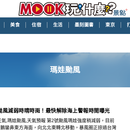
美食
住宿
生活
墨刻圖書
東京
瑪娃颱風
颱風減弱時晴時雨！最快解除海上警報時間曝光
天氣,瑪娃颱風,天氣預報 第2號颱風瑪娃強度稍減弱，目前
在鵝鑾鼻東方海面，向北北東轉北移動，暴風圈正掠過台灣