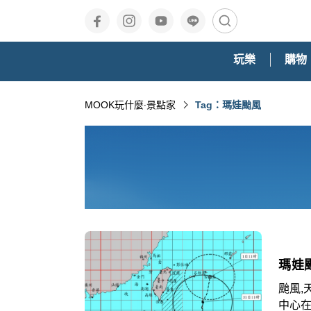
玩樂
購物
MOOK玩什麼‧景點家
Tag：瑪娃颱風
瑪娃
颱風,
中心