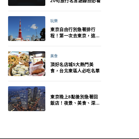
20句旅行名言語錄控必看
玩樂
東京自由行別急著排行
程！第一次去東京，這10
件事更重要
美食
頂好名店城5大熱門美
食，台北東區人必吃名單
東京晚上8點後別急著回
飯店！夜景、美食、深夜
玩法一次整理，東京人的
夜生活才正要開始