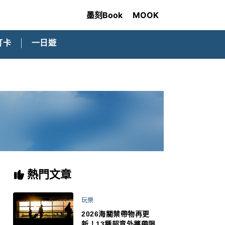
墨刻Book
MOOK
打卡
一日遊
熱門文章
玩樂
2026海關禁帶物再更
新！13種超意外攜帶限