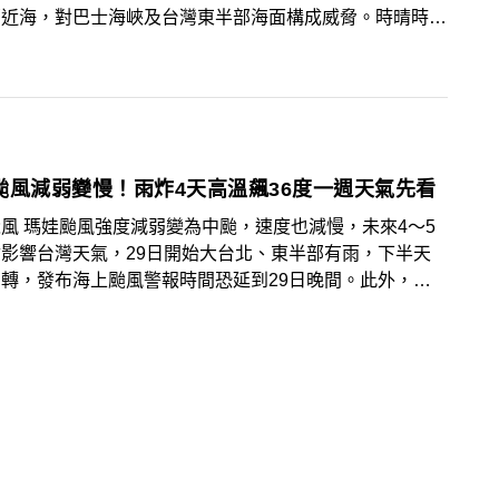
部近海，對巴士海峽及台灣東半部海面構成威脅。時晴時雨
況是因為雨帶甩過來時造成降雨，雨帶一離開就放晴，出門
要帶雨具！
颱風減弱變慢！雨炸4天高溫飆36度一週天氣先看
風 瑪娃颱風強度減弱變為中颱，速度也減慢，未來4～5
影響台灣天氣，29日開始大台北、東半部有雨，下半天
轉，發布海上颱風警報時間恐延到29日晚間。此外，要
風靠近，沉降氣流影響，高溫恐飆到36度！