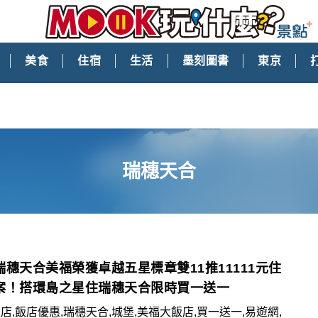
美食
住宿
生活
墨刻圖書
東京
瑞穗天合
瑞穗天合美福榮獲卓越五星標章雙11推11111元住
案！搭環島之星住瑞穗天合限時買一送一
店,飯店優惠,瑞穗天合,城堡,美福大飯店,買一送一,易遊網,