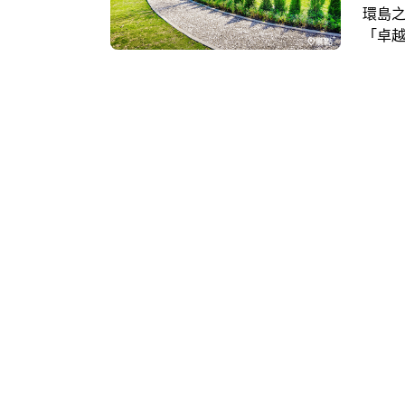
環島之星 瑞穗天合國際觀光酒店、台北
「卓越
案；
歐風假
起、指
限時好
機會