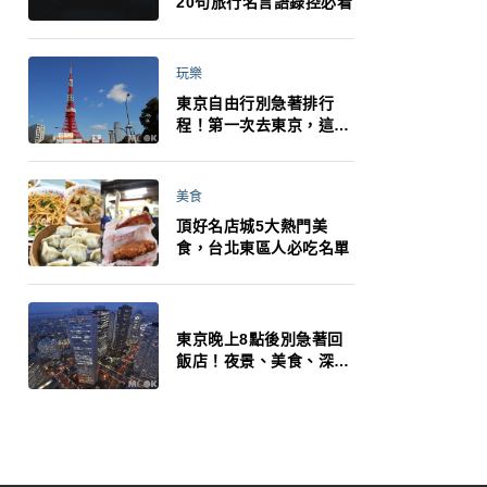
20句旅行名言語錄控必看
玩樂
東京自由行別急著排行
程！第一次去東京，這10
件事更重要
美食
頂好名店城5大熱門美
食，台北東區人必吃名單
東京晚上8點後別急著回
飯店！夜景、美食、深夜
玩法一次整理，東京人的
夜生活才正要開始