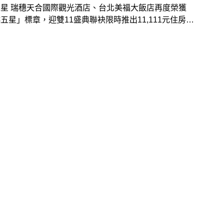
美福大飯店再度榮獲
五星」標章，迎雙11盛典聯袂限時推出11,111元住房專
增停瑞穗車站，易遊網推出「環島之星夢想號．漫遊瑞穗
期」全新系列行程外，更祭出超殺價一泊二食6,990元
定行程贈PRIME ONE牛排館午餐、列車套票買一送一等
康，優惠活動只到11月24日，想買到最划算務必要把握
！