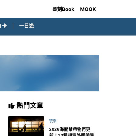
墨刻Book
MOOK
打卡
一日遊
熱門文章
玩樂
2026海關禁帶物再更
新！13種超意外攜帶限