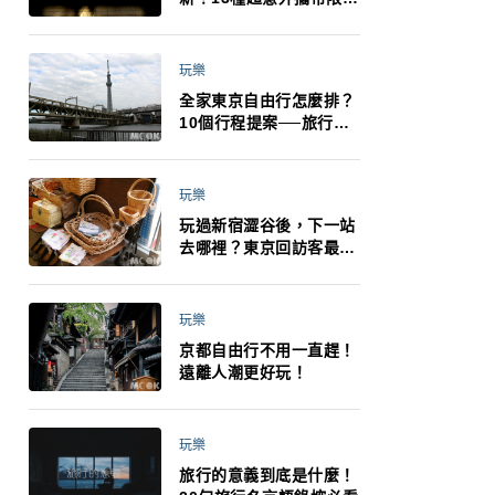
制：猛健樂、直髮梳、藍
牙耳機、暖暖包都有事！
最高還罰百萬！注意事項
玩樂
一次看！
全家東京自由行怎麼排？
10個行程提案──旅行不
再有人喊累喊無聊 X 爸媽
小孩都能找到喜歡的好玩
法！
玩樂
玩過新宿澀谷後，下一站
去哪裡？東京回訪客最推
薦下北澤
玩樂
京都自由行不用一直趕！
遠離人潮更好玩！
玩樂
旅行的意義到底是什麼！