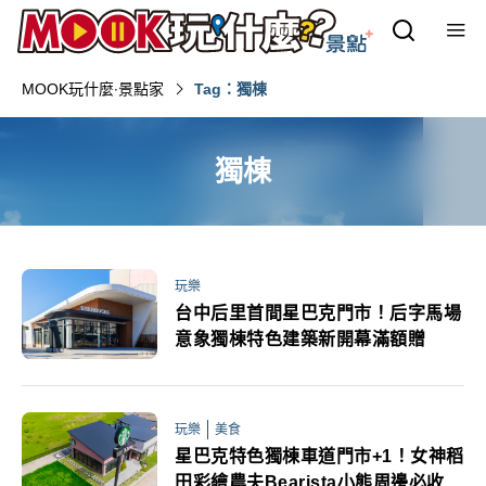
MOOK玩什麼‧景點家
Tag：獨棟
獨棟
玩樂
台中后里首間星巴克門市！后字馬場
意象獨棟特色建築新開幕滿額贈
玩樂
美食
星巴克特色獨棟車道門市+1！女神稻
田彩繪農夫Bearista小熊周邊必收