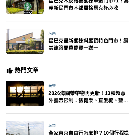
星巴克木紋格柵獨棟車道門市+1！嘉
義新民門市木都風格馬克杯必收
玩樂
星巴克最新獨棟斜屋頂特色門市！絕
美建築開幕慶買一送一
熱門文章
玩樂
2026海關禁帶物再更新！13種超意
外攜帶限制：猛健樂、直髮梳、藍牙
耳機、暖暖包都有事！最高還罰百
萬！注意事項一次看！
玩樂
全家東京自由行怎麼排？10個行程提