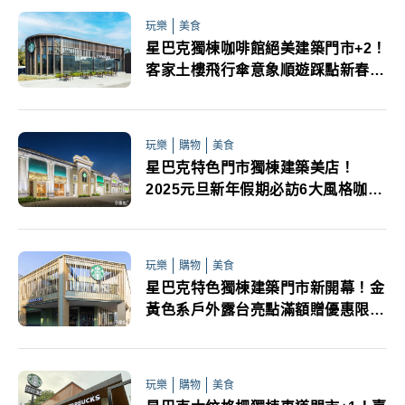
玩樂
美食
星巴克獨棟咖啡館絕美建築門市+2！
客家土樓飛行傘意象順遊踩點新春買
一送一拿蛇年小春聯
玩樂
購物
美食
星巴克特色門市獨棟建築美店！
2025元旦新年假期必訪6大風格咖啡
館推薦
玩樂
購物
美食
星巴克特色獨棟建築門市新開幕！金
黃色系戶外露台亮點滿額贈優惠限定
商品搶先看
玩樂
購物
美食