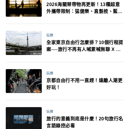
2026海關禁帶物再更新！13種超意
外攜帶限制：猛健樂、直髮梳、藍牙
耳機、暖暖包都有事！最高還罰百
萬！注意事項一次看！
玩樂
全家東京自由行怎麼排？10個行程提
案──旅行不再有人喊累喊無聊 X 爸
媽小孩都能找到喜歡的好玩法！
玩樂
京都自由行不用一直趕！遠離人潮更
好玩！
玩樂
旅行的意義到底是什麼！20句旅行名
言語錄控必看