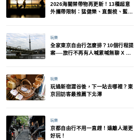
2026海關禁帶物再更新！13種超意
外攜帶限制：猛健樂、直髮梳、藍牙
耳機、暖暖包都有事！最高還罰百
萬！注意事項一次看！
玩樂
全家東京自由行怎麼排？10個行程提
案──旅行不再有人喊累喊無聊 X 爸
媽小孩都能找到喜歡的好玩法！
玩樂
玩過新宿澀谷後，下一站去哪裡？東
京回訪客最推薦下北澤
玩樂
京都自由行不用一直趕！遠離人潮更
好玩！