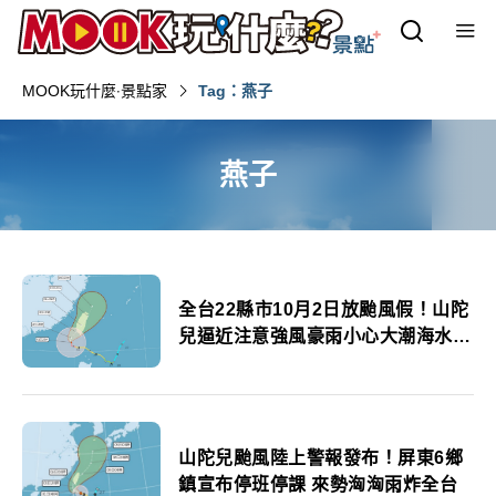
MOOK玩什麼‧景點家
Tag：燕子
燕子
全台22縣市10月2日放颱風假！山陀
兒逼近注意強風豪雨小心大潮海水倒
灌
山陀兒颱風陸上警報發布！屏東6鄉
鎮宣布停班停課 來勢洶洶雨炸全台