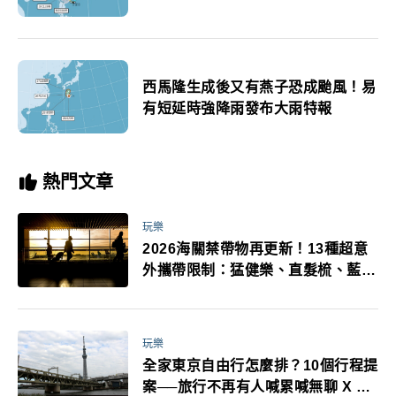
西馬隆生成後又有燕子恐成颱風！易
有短延時強降雨發布大雨特報
熱門文章
玩樂
2026海關禁帶物再更新！13種超意
外攜帶限制：猛健樂、直髮梳、藍牙
耳機、暖暖包都有事！最高還罰百
萬！注意事項一次看！
玩樂
全家東京自由行怎麼排？10個行程提
案──旅行不再有人喊累喊無聊 X 爸