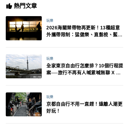
熱門文章
玩樂
2026海關禁帶物再更新！13種超意
外攜帶限制：猛健樂、直髮梳、藍牙
耳機、暖暖包都有事！最高還罰百
萬！注意事項一次看！
玩樂
全家東京自由行怎麼排？10個行程提
案──旅行不再有人喊累喊無聊 X 爸
媽小孩都能找到喜歡的好玩法！
玩樂
京都自由行不用一直趕！遠離人潮更
好玩！