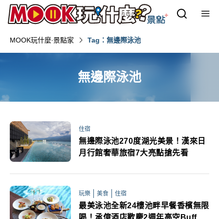
MOOK玩什麼‧景點家
Tag：無邊際泳池
無邊際泳池
住宿
無邊際泳池270度湖光美景！漢來日
月行館奢華旅宿7大亮點搶先看
玩樂
美食
住宿
最美泳池全新24樓池畔早餐香檳無限
喝！承億酒店歡慶2週年高空Buffet