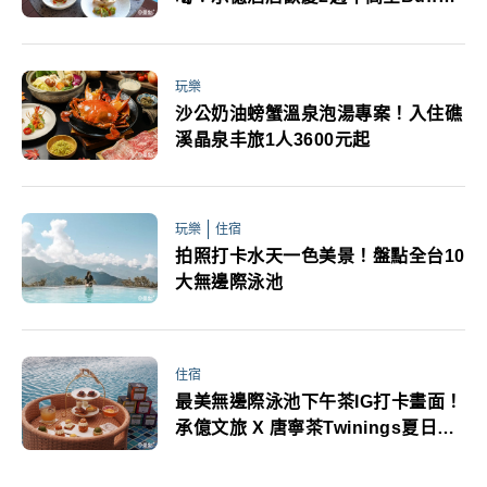
85折
玩樂
沙公奶油螃蟹溫泉泡湯專案！入住礁
溪晶泉丰旅1人3600元起
玩樂
住宿
拍照打卡水天一色美景！盤點全台10
大無邊際泳池
住宿
最美無邊際泳池下午茶IG打卡畫面！
承億文旅 X 唐寧茶Twinings夏日住
房專案計畫