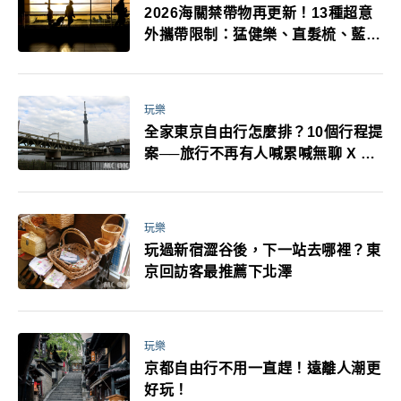
2026海關禁帶物再更新！13種超意
外攜帶限制：猛健樂、直髮梳、藍牙
耳機、暖暖包都有事！最高還罰百
萬！注意事項一次看！
玩樂
全家東京自由行怎麼排？10個行程提
案──旅行不再有人喊累喊無聊 X 爸
媽小孩都能找到喜歡的好玩法！
玩樂
玩過新宿澀谷後，下一站去哪裡？東
京回訪客最推薦下北澤
玩樂
京都自由行不用一直趕！遠離人潮更
好玩！