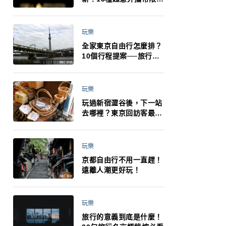
制：猛健樂、直髮梳、藍
牙耳機、暖暖包都有事！
最高還罰百萬！注意事項
玩樂
一次看！
全家東京自由行怎麼排？
10個行程提案──旅行不
再有人喊累喊無聊 X 爸媽
小孩都能找到喜歡的好玩
法！
玩樂
玩過新宿澀谷後，下一站
去哪裡？東京回訪客最推
薦下北澤
玩樂
京都自由行不用一直趕！
遠離人潮更好玩！
玩樂
旅行的意義到底是什麼！