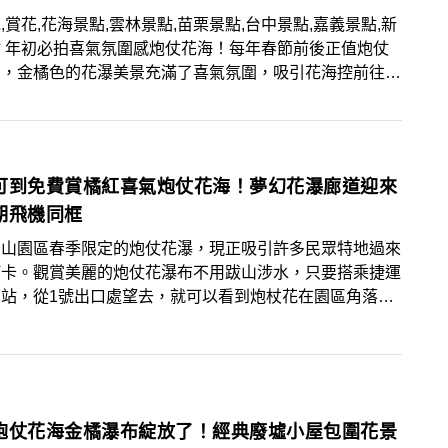
,賞花,花海景點,雲林景點,苗栗景點,台中景點,嘉義景點,新
 年初必拍喜氣氛圍感炮仗花海！每年春節前後正值炮仗
開，金橘色的花瀑美景充滿了喜氣氛圍，吸引花海控前往取
將本篇10大炮仗花海景點筆記起來，把握花期前往賞
拍美照！
可到免費賞橘紅喜氣炮仗花海！夢幻花瀑廊道迎來
期飛機同框
圓山園區春季限定的炮仗花瀑，現正吸引許多民眾特地過來
打卡。觀賞美麗的炮仗花瀑布不用跋山涉水，只要搭乘捷運
山站，從1號出口處望去，就可以看到炮杖花在園區角落盛
絕美景致，當飛機穿越天際線，在藍天、白雲襯托下，遊客
化身為攝影高手，紛紛捕捉這難得的畫面。來此還可以順遊
的臺北典藏植物園和臺北玫瑰園，讓植物的美好為您新的一
加滿滿的活力。
炮仗花海金橘瀑布綻放了！經典廢墟小屋包圍花景