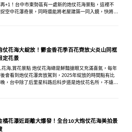
再+1！台中市東勢區有一處新的炮仗花海景點，這裡不
捕捉空中花瀑奇景，同時還能將老屋建築一同入鏡，快將花
置筆記起來，把這裡加入待訪清單吧！
炮仗花海大綻放！鬱金香花季百花齊放火炎山同框
限定花景
景點 炮仗花海總是鮮豔搶眼又充滿喜氣，每年
後會看到炮仗花瀑奔放駕到，2025年綻放的時間點有比
略晚，台中除了后里星科路后科步道是炮仗花名所，不遠的
觀光花市也有潮澎湃炮仗花，同時在進行鬱金香花季，可以
造訪！
金橘花瀑近距離大爆發！全台10大炮仗花海美拍景
搜