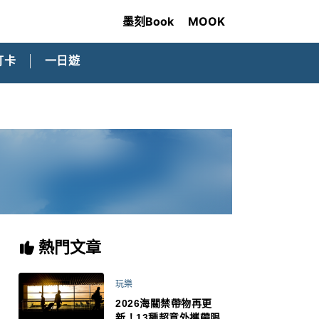
墨刻Book
MOOK
打卡
一日遊
熱門文章
玩樂
2026海關禁帶物再更
新！13種超意外攜帶限