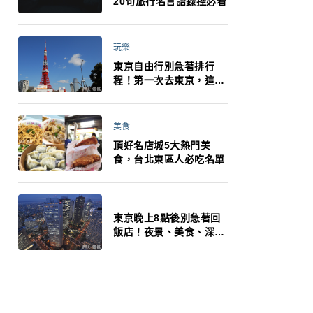
20句旅行名言語錄控必看
玩樂
東京自由行別急著排行
程！第一次去東京，這10
件事更重要
美食
頂好名店城5大熱門美
食，台北東區人必吃名單
東京晚上8點後別急著回
飯店！夜景、美食、深夜
玩法一次整理，東京人的
夜生活才正要開始