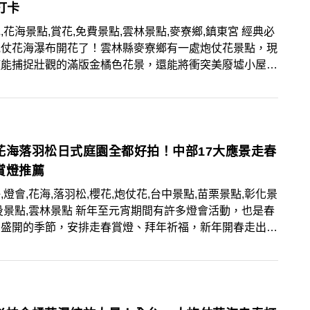
打卡
,花海景點,賞花,免費景點,雲林景點,麥寮鄉,鎮東宮 經典必
炮仗花海瀑布開花了！雲林縣麥寮鄉有一處炮仗花景點，現
僅能捕捉壯觀的滿版金橘色花景，還能將衝突美廢墟小屋一
鏡，快將本篇美圖取景角度筆記起來，把握花期前往美拍一
花海落羽松日式庭園全都好拍！中部17大應景走春
賞燈推薦
,燈會,花海,落羽松,櫻花,炮仗花,台中景點,苗栗景點,彰化景
投景點,雲林景點 新年至元宵期間有許多燈會活動，也是春
朵盛開的季節，安排走春賞燈、拜年祈福，新年開春走出好
感受正面能量，本篇整理中部17大走春景點與活動，推
景粉們安排走春小旅行！