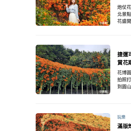
炮仗花
北景點
花盛
景，快
花、
捷運
賞花
花博
拍照
到圓
開的
們都
附近
年添
玩樂
滿版