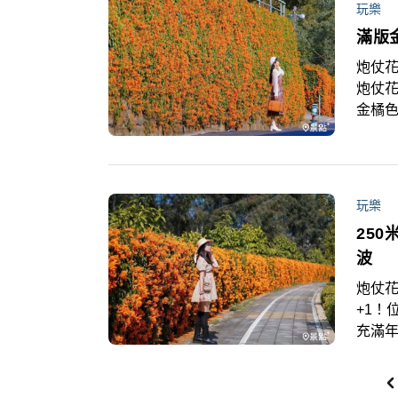
玩樂
滿版
炮仗花
炮仗
金橘
取景
玩樂
25
波
炮仗花
+1！
充滿年
推薦