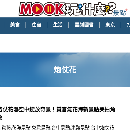
美食
住宿
生活
墨刻圖書
東京
炮仗花
炮仗花瀑空中綻放奇景！賞喜氣花海新景點美拍角
收
,賞花,花海景點,免費景點,台中景點,東勢景點 台中炮仗花