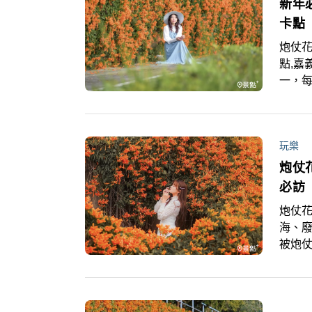
新年
卡點
炮仗花
點,嘉
一，每
今年天
盤點全
玩樂
炮仗
必訪
炮仗花
海、
被炮
傾瀉
過！