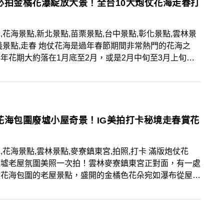
必拍金橘花瀑綻放大景！全台10大炮仗花海走春打
,花海景點,新北景點,苗栗景點,台中景點,彰化景點,雲林景
義景點,走春 炮仗花海是過年春節期間非常熱門的花海之
年花期大約落在1月底至2月，或是2月中旬至3月上旬，
氣較暖，較去年提早了約2、3週開花，本篇將由北到南
台10大炮仗花海景點，想走春賞花的人別錯過！
花海包圍廢墟小屋奇景！IG美拍打卡秘境走春賞花
,花海景點,雲林景點,麥寮鎮東宮,拍照,打卡 滿版炮仗花
廢墟老屋氛圍美照一次拍！雲林麥寮鎮東宮正對面，有一處
仗花海包圍的老屋景點，盛開的金橘色花朵宛如瀑布從屋頂
而下，讓人輕鬆捕捉環繞花海美照，想走春賞花的人別錯