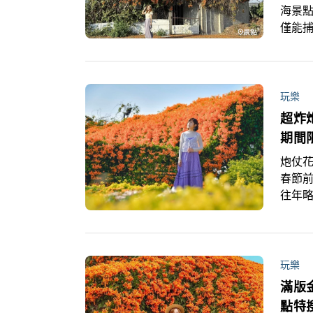
海景點
僅能
海位
玩樂
超炸
期間
炮仗花,花海,賞花
春節前
往年
中社
一起
玩樂
滿版
點特