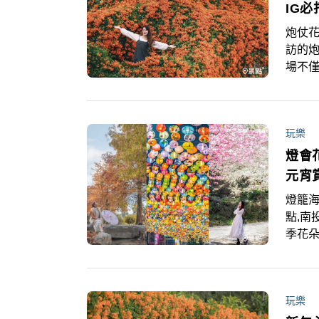
IG必
炮仗花
訪的
場不
同入
波！
玩樂
燈會
元宵
燈籠海
點,南
季花
心情、
薦給
玩樂