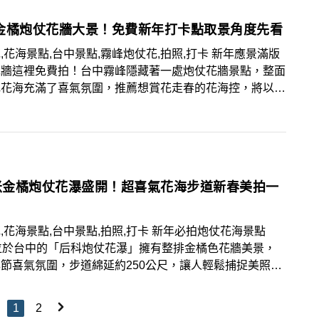
金橘炮仗花牆大景！免費新年打卡點取景角度先看
,花海景點,台中景點,霧峰炮仗花,拍照,打卡 新年應景滿版
花牆這裡免費拍！台中霧峰隱藏著一處炮仗花牆景點，整面
色花海充滿了喜氣氛圍，推薦想賞花走春的花海控，將以下
角度筆記起來，前往拍一波美照！
0米金橘炮仗花瀑盛開！超喜氣花海步道新春美拍一
,花海景點,台中景點,拍照,打卡 新年必拍炮仗花海景點
位於台中的「后科炮仗花瀑」擁有整排金橘色花牆美景，
節喜氣氛圍，步道綿延約250公尺，讓人輕鬆捕捉美照，
花海控安排賞花走春！
1
2