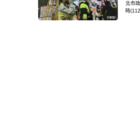
北市政
時(1
北投支
天團