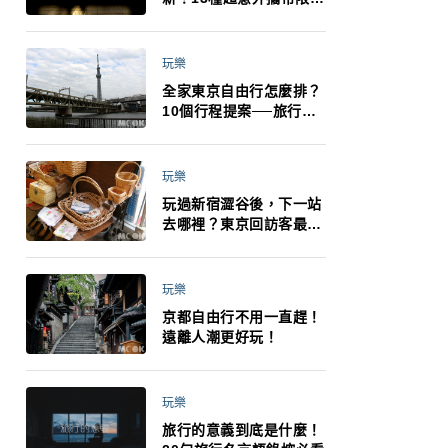
制：猛健樂、直髮梳、藍
牙耳機、暖暖包都有事！
最高還罰百萬！注意事項
玩樂
一次看！
全家東京自由行怎麼排？
10個行程提案──旅行不
再有人喊累喊無聊 X 爸媽
小孩都能找到喜歡的好玩
法！
玩樂
玩過新宿澀谷後，下一站
去哪裡？東京回訪客最推
薦下北澤
玩樂
京都自由行不用一直趕！
遠離人潮更好玩！
玩樂
旅行的意義到底是什麼！