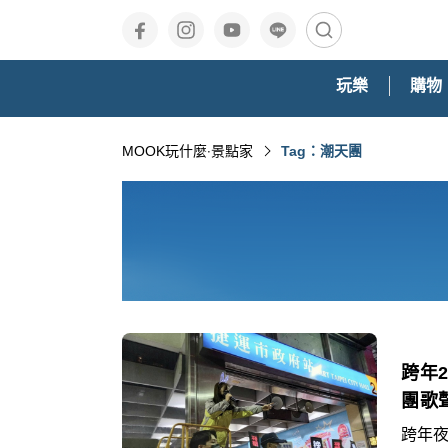
玩樂
購物
MOOK玩什麼‧景點家
Tag：潮天團
跨年
團歌
跨年夜