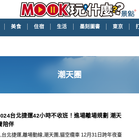
美食
住宿
生活
墨刻圖書
東京
潮天團
2024台北捷運42小時不收班！進場離場規劃 潮天
聲陪伴
,台北捷運,離場動線,潮天團,貓空纜車 12月31日跨年夜臺