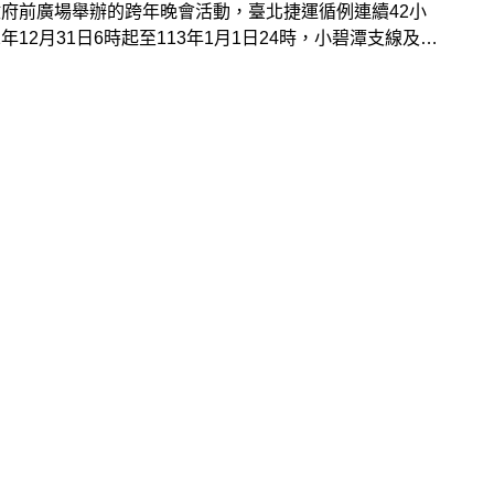
府前廣場舉辦的跨年晚會活動，臺北捷運循例連續42小
12年12月31日6時起至113年1月1日24時，小碧潭支線及新
線除外)營運不收班。規劃2線進場、3線離場，還有「潮
」陪伴散場人潮離場。