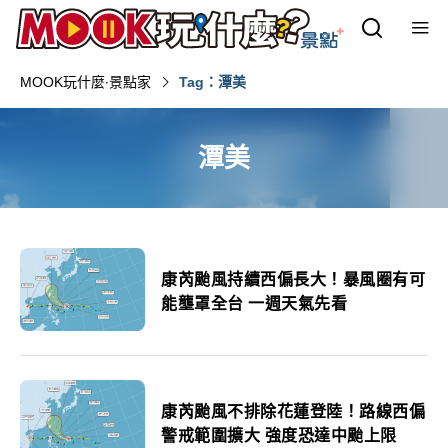
MOOK玩什麼‧景點家
Tag：潭美
潭美
康芮颱風持續西偏長大！暴風圈有可
能壟罩全台 一週天氣先看
康芮颱風不排除花蓮登陸！路線西偏
警戒範圍擴大 強度恐達中颱上限