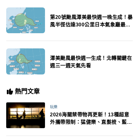
第20號颱風潭美最快週一晚生成！暴
風半徑估達300公里日本氣象廳最新
預估路線出爐
潭美颱風最快週一生成！北轉關鍵在
週三一週天氣先看
熱門文章
玩樂
2026海關禁帶物再更新！13種超意
外攜帶限制：猛健樂、直髮梳、藍牙
耳機、暖暖包都有事！最高還罰百
萬！注意事項一次看！