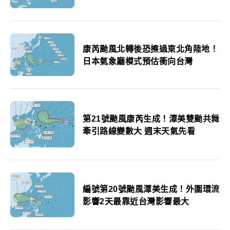
康芮颱風北轉後恐擦過東北角陸地！
日本氣象廳模式預估衝向台灣
第21號颱風康芮生成！潭美雙颱共舞
牽引路線變數大 週末天氣先看
編號第20號颱風潭美生成！外圍環流
影響2天最靠近台灣影響最大