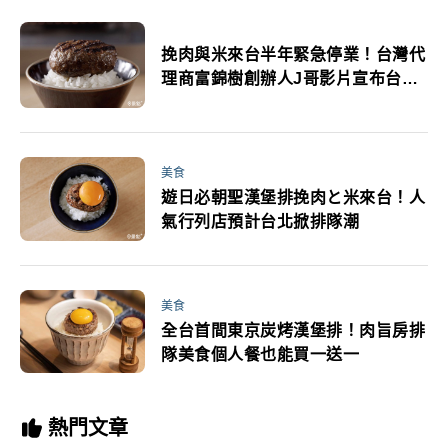
挽肉與米來台半年緊急停業！台灣代
理商富錦樹創辦人J哥影片宣布台灣
拓點計畫
美食
遊日必朝聖漢堡排挽肉と米來台！人
氣行列店預計台北掀排隊潮
美食
全台首間東京炭烤漢堡排！肉旨房排
隊美食個人餐也能買一送一
熱門文章