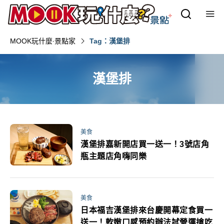
MOOK玩什麼‧景點家
Tag：漢堡排
漢堡排
美食
漢堡排嘉新開店買一送一！3號店角
瓶主題店角嗨同樂
美食
日本福吉漢堡排來台慶開幕定食買一
送一！軟嫩口感預約辦法試營運搶吃