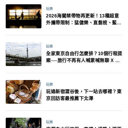
玩樂
2026海關禁帶物再更新！13種超意
外攜帶限制：猛健樂、直髮梳、藍牙
耳機、暖暖包都有事！最高還罰百
萬！注意事項一次看！
玩樂
全家東京自由行怎麼排？10個行程提
案──旅行不再有人喊累喊無聊 X 爸
媽小孩都能找到喜歡的好玩法！
玩樂
玩過新宿澀谷後，下一站去哪裡？東
京回訪客最推薦下北澤
玩樂