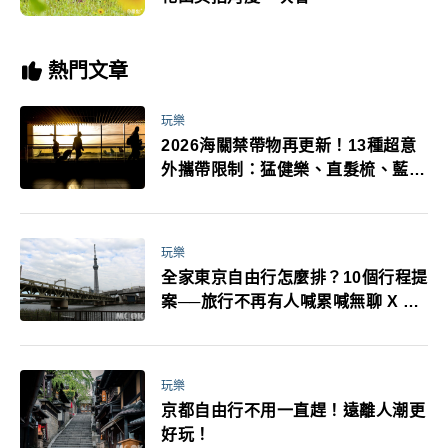
熱門文章
玩樂
2026海關禁帶物再更新！13種超意
外攜帶限制：猛健樂、直髮梳、藍牙
耳機、暖暖包都有事！最高還罰百
萬！注意事項一次看！
玩樂
全家東京自由行怎麼排？10個行程提
案──旅行不再有人喊累喊無聊 X 爸
媽小孩都能找到喜歡的好玩法！
玩樂
京都自由行不用一直趕！遠離人潮更
好玩！