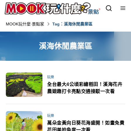
MOOK玩什麼‧景點家
Tag：溪海休閒農業區
溪海休閒農業區
玩樂
全台最大4公頃彩繪稻田！溪海花卉
農遊趣打卡亮點交通接駁一次看
玩樂
萬朵金黃向日葵花海盛開！如畫免費
花田美拍角度一次看