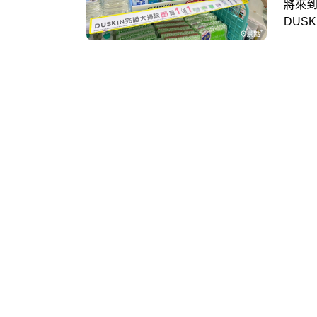
將來到
DUS
門市
菌消毒
購服
合價
過年前
(二)