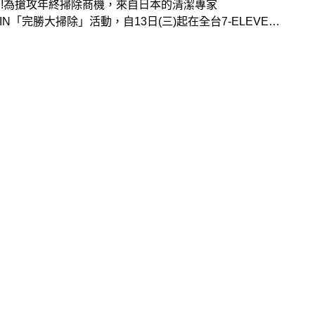
!為搶攻年終掃除商機，來自日本的清潔專家
KIN「完勝大掃除」活動，自13日(三)起在全台7-ELEVEN
正式啟動。此次集合最熱賣日本明星掃除工具、清潔劑、除
商品..等共計14種品項，分別在全台6800家門市貨架及預
務同步登場，優惠活動則有任選商品買一送一、單品兩入組
或超值量販價優惠等，一應俱全。而為了滿足從跨年到農曆
的各種清潔打掃需求，此檔活動將延續到 2024年2月6日
為止，預計此波將會帶動該結構業績成長超過2成。