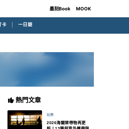
墨刻Book
MOOK
打卡
一日遊
熱門文章
玩樂
2026海關禁帶物再更
新！13種超意外攜帶限