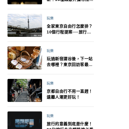
制：猛健樂、直髮梳、藍
牙耳機、暖暖包都有事！
最高還罰百萬！注意事項
玩樂
一次看！
全家東京自由行怎麼排？
10個行程提案──旅行不
再有人喊累喊無聊 X 爸媽
小孩都能找到喜歡的好玩
法！
玩樂
玩過新宿澀谷後，下一站
去哪裡？東京回訪客最推
薦下北澤
玩樂
京都自由行不用一直趕！
遠離人潮更好玩！
玩樂
旅行的意義到底是什麼！