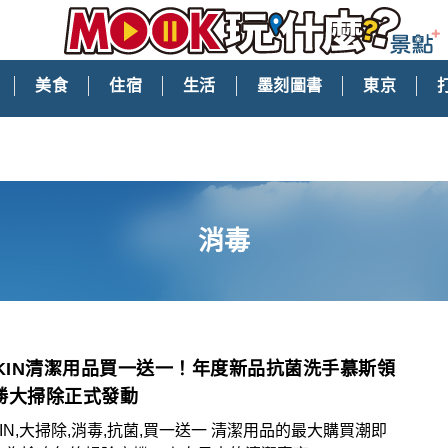
美食
住宿
生活
墨刻圖書
東京
消毒
SKIN清潔用品買一送一！年度新品抗菌洗手慕斯領
勝大掃除正式發動
,大掃除,消毒,抗菌,買一送一 清潔用品的最大購買潮即