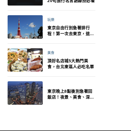
20句旅行名言語錄控必看
玩樂
東京自由行別急著排行
程！第一次去東京，這10
件事更重要
美食
頂好名店城5大熱門美
食，台北東區人必吃名單
東京晚上8點後別急著回
飯店！夜景、美食、深夜
玩法一次整理，東京人的
夜生活才正要開始