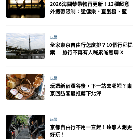
2026海關禁帶物再更新！13種超意
外攜帶限制：猛健樂、直髮梳、藍牙
耳機、暖暖包都有事！最高還罰百
萬！注意事項一次看！
玩樂
全家東京自由行怎麼排？10個行程提
案──旅行不再有人喊累喊無聊 X 爸
媽小孩都能找到喜歡的好玩法！
玩樂
玩過新宿澀谷後，下一站去哪裡？東
京回訪客最推薦下北澤
玩樂
京都自由行不用一直趕！遠離人潮更
好玩！