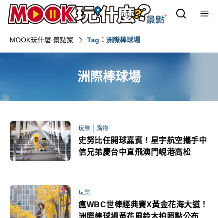
MOOK玩什麼‧景點家
Tag：洲際棒球場
洲際棒球場
玩樂
購物
史努比任開球嘉賓！星宇航空攜手中
信兄弟慶台中直飛澳門峴港高松
玩樂
瘋WBC世棒經典賽X黃金花海大道！
洲際棒球場黃花風鈴木拍照點公布