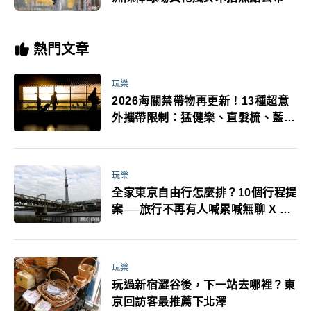
熱門文章
玩樂
2026海關禁帶物再更新！13種超意
外攜帶限制：猛健樂、直髮梳、藍牙
耳機、暖暖包都有事！最高還罰百
萬！注意事項一次看！
玩樂
全家東京自由行怎麼排？10個行程提
案──旅行不再有人喊累喊無聊 X 爸
媽小孩都能找到喜歡的好玩法！
玩樂
玩過新宿澀谷後，下一站去哪裡？東
京回訪客最推薦下北澤