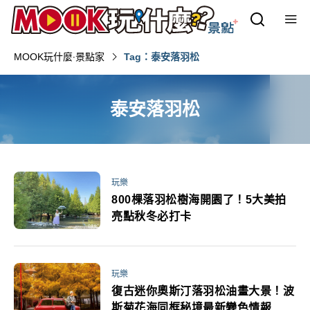
MOOK玩什麼‧景點家
Tag：泰安落羽松
泰安落羽松
玩樂
800棵落羽松樹海開園了！5大美拍
亮點秋冬必打卡
玩樂
復古迷你奧斯汀落羽松油畫大景！波
斯菊花海同框秘境最新變色情報