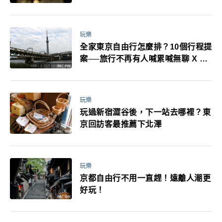
耳機、暖暖包都有事！最高還罰百
萬！注意事項一次看！
玩樂
全家東京自由行怎麼排？10個行程提
案──旅行不再有人喊累喊無聊 X 爸
媽小孩都能找到喜歡的好玩法！
玩樂
玩過新宿澀谷後，下一站去哪裡？東
京回訪客最推薦下北澤
玩樂
京都自由行不用一直趕！遠離人潮更
好玩！