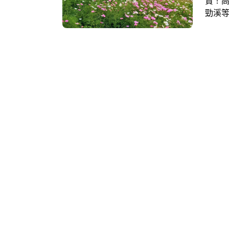
賞！
勁溪
假期