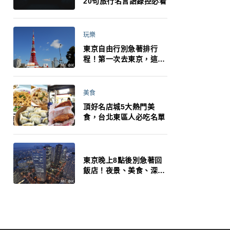
20句旅行名言語錄控必看
玩樂
東京自由行別急著排行
程！第一次去東京，這10
件事更重要
美食
頂好名店城5大熱門美
食，台北東區人必吃名單
東京晚上8點後別急著回
飯店！夜景、美食、深夜
玩法一次整理，東京人的
夜生活才正要開始