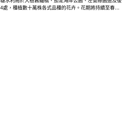
高雄水利局於大樹舊鐵橋、茄萣海岸公園、左營綠園道及後
等4處，種植數十萬株各式品種的花卉。花期將持續至春節
過後，把握年倒數年假出發賞花吧！