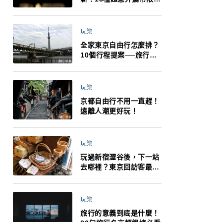
制：猛健樂、直髮梳、藍
牙耳機、暖暖包都有事！
最高還罰百萬！注意事項
玩樂
一次看！
全家東京自由行怎麼排？
10個行程提案──旅行不
再有人喊累喊無聊 X 爸媽
小孩都能找到喜歡的好玩
法！
玩樂
京都自由行不用一直趕！
遠離人潮更好玩！
玩樂
玩過新宿澀谷後，下一站
去哪裡？東京回訪客最推
薦下北澤
玩樂
旅行的意義到底是什麼！