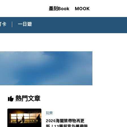
墨刻Book
MOOK
打卡
一日遊
熱門文章
玩樂
2026海關禁帶物再更
新！13種超意外攜帶限