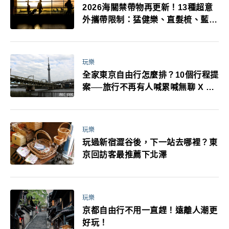
2026海關禁帶物再更新！13種超意
外攜帶限制：猛健樂、直髮梳、藍牙
耳機、暖暖包都有事！最高還罰百
萬！注意事項一次看！
玩樂
全家東京自由行怎麼排？10個行程提
案──旅行不再有人喊累喊無聊 X 爸
媽小孩都能找到喜歡的好玩法！
玩樂
玩過新宿澀谷後，下一站去哪裡？東
京回訪客最推薦下北澤
玩樂
京都自由行不用一直趕！遠離人潮更
好玩！