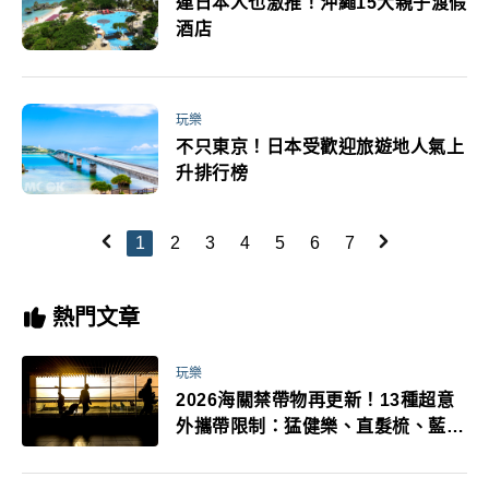
連日本人也激推！沖繩15大親子渡假
酒店
玩樂
不只東京！日本受歡迎旅遊地人氣上
升排行榜
1
2
3
4
5
6
7
熱門文章
玩樂
2026海關禁帶物再更新！13種超意
外攜帶限制：猛健樂、直髮梳、藍牙
耳機、暖暖包都有事！最高還罰百
萬！注意事項一次看！