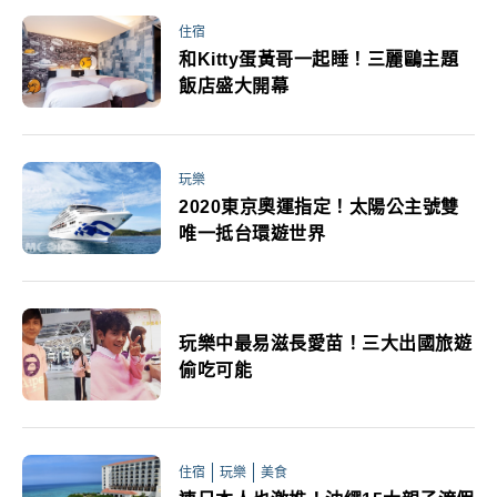
住宿
和Kitty蛋黃哥一起睡！三麗鷗主題
飯店盛大開幕
玩樂
2020東京奧運指定！太陽公主號雙
唯一抵台環遊世界
玩樂中最易滋長愛苗！三大出國旅遊
偷吃可能
住宿
玩樂
美食