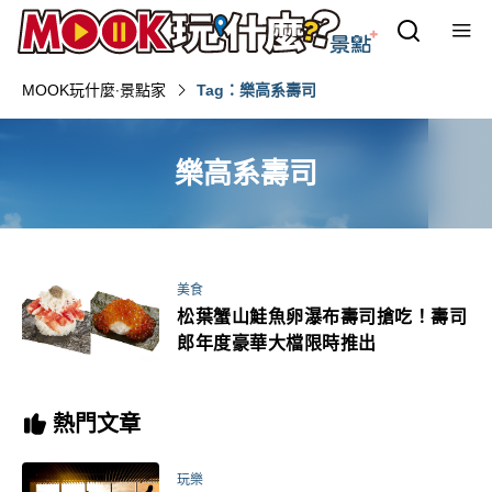
MOOK玩什麼‧景點家
Tag：樂高系壽司
樂高系壽司
美食
松葉蟹山鮭魚卵瀑布壽司搶吃！壽司
郎年度豪華大檔限時推出
熱門文章
玩樂