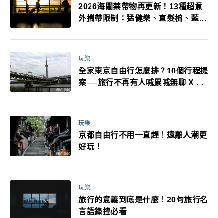
2026海關禁帶物再更新！13種超意
外攜帶限制：猛健樂、直髮梳、藍牙
耳機、暖暖包都有事！最高還罰百
萬！注意事項一次看！
玩樂
全家東京自由行怎麼排？10個行程提
案──旅行不再有人喊累喊無聊 X 爸
媽小孩都能找到喜歡的好玩法！
玩樂
京都自由行不用一直趕！遠離人潮更
好玩！
玩樂
旅行的意義到底是什麼！20句旅行名
言語錄控必看