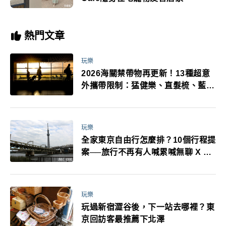
熱門文章
玩樂
2026海關禁帶物再更新！13種超意
外攜帶限制：猛健樂、直髮梳、藍牙
耳機、暖暖包都有事！最高還罰百
萬！注意事項一次看！
玩樂
全家東京自由行怎麼排？10個行程提
案──旅行不再有人喊累喊無聊 X 爸
媽小孩都能找到喜歡的好玩法！
玩樂
玩過新宿澀谷後，下一站去哪裡？東
京回訪客最推薦下北澤