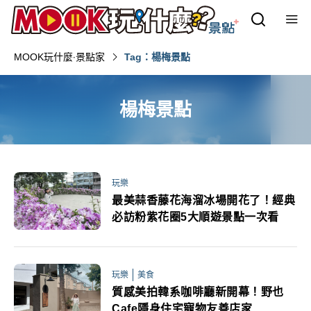
MOOK玩什麼‧景點家
Tag：楊梅景點
楊梅景點
玩樂
最美蒜香藤花海溜冰場開花了！經典
必訪粉紫花圈5大順遊景點一次看
玩樂
美食
質感美拍韓系咖啡廳新開幕！野也
Cafe隱身住宅寵物友善店家