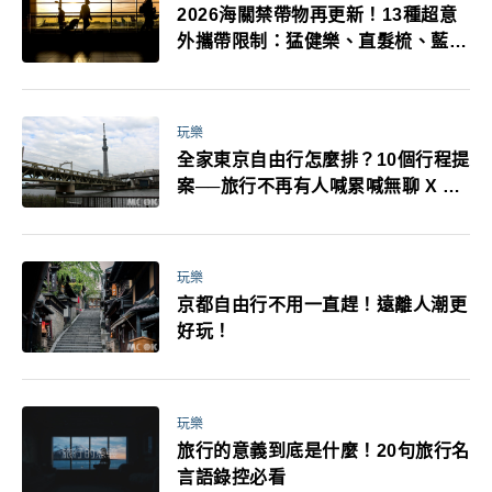
2026海關禁帶物再更新！13種超意
外攜帶限制：猛健樂、直髮梳、藍牙
耳機、暖暖包都有事！最高還罰百
萬！注意事項一次看！
玩樂
全家東京自由行怎麼排？10個行程提
案──旅行不再有人喊累喊無聊 X 爸
媽小孩都能找到喜歡的好玩法！
玩樂
京都自由行不用一直趕！遠離人潮更
好玩！
玩樂
旅行的意義到底是什麼！20句旅行名
言語錄控必看