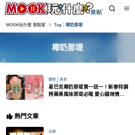
MOOK玩什麼‧景點家
Tag：椰奶那堤
椰奶那堤
購物
美食
星巴克椰奶那堤買一送一！新春特調
烤蘋果風味那堤必喝 愛心貓咪情人
節周邊療癒登場
熱門文章
玩樂