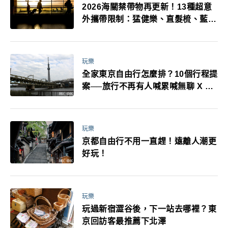
2026海關禁帶物再更新！13種超意
外攜帶限制：猛健樂、直髮梳、藍牙
耳機、暖暖包都有事！最高還罰百
萬！注意事項一次看！
玩樂
全家東京自由行怎麼排？10個行程提
案──旅行不再有人喊累喊無聊 X 爸
媽小孩都能找到喜歡的好玩法！
玩樂
京都自由行不用一直趕！遠離人潮更
好玩！
玩樂
玩過新宿澀谷後，下一站去哪裡？東
京回訪客最推薦下北澤