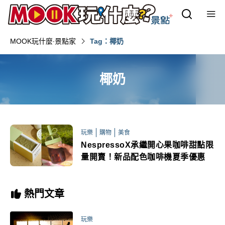
MOOK玩什麼‧景點家
Tag：椰奶
椰奶
玩樂
購物
美食
NespressoX承繼開心果咖啡甜點限
量開賣！新品配色咖啡機夏季優惠
熱門文章
玩樂