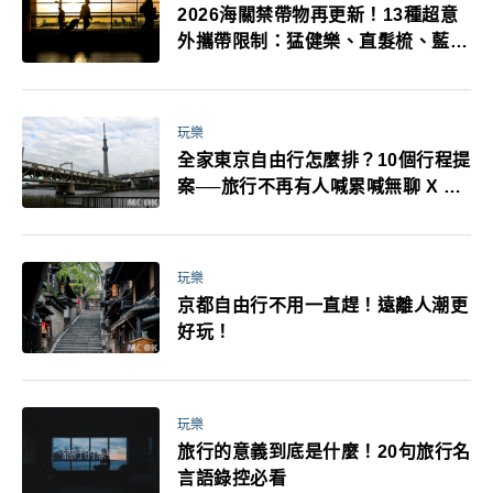
2026海關禁帶物再更新！13種超意
外攜帶限制：猛健樂、直髮梳、藍牙
耳機、暖暖包都有事！最高還罰百
萬！注意事項一次看！
玩樂
全家東京自由行怎麼排？10個行程提
案──旅行不再有人喊累喊無聊 X 爸
媽小孩都能找到喜歡的好玩法！
玩樂
京都自由行不用一直趕！遠離人潮更
好玩！
玩樂
旅行的意義到底是什麼！20句旅行名
言語錄控必看