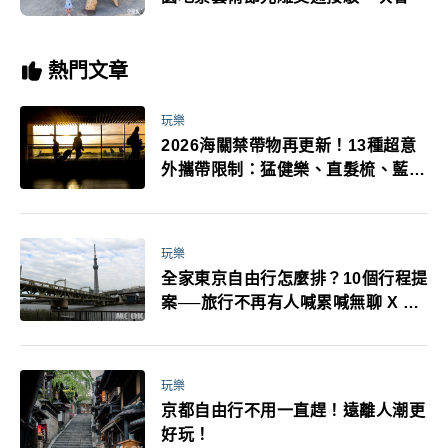
熱門文章
玩樂
2026海關禁帶物再更新！13種超意
外攜帶限制：猛健樂、直髮梳、藍牙
耳機、暖暖包都有事！最高還罰百
萬！注意事項一次看！
玩樂
全家東京自由行怎麼排？10個行程提
案──旅行不再有人喊累喊無聊 X 爸
媽小孩都能找到喜歡的好玩法！
玩樂
京都自由行不用一直趕！遠離人潮更
好玩！