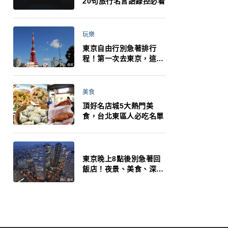
20句旅行名言語錄控必看
玩樂
東京自由行別急著排行
程！第一次去東京，這10
件事更重要
美食
頂好名店城5大熱門美
食，台北東區人必吃名單
東京晚上8點後別急著回
飯店！夜景、美食、深夜
玩法一次整理，東京人的
夜生活才正要開始