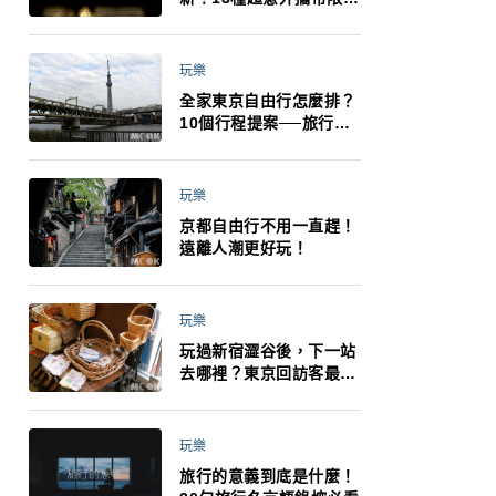
制：猛健樂、直髮梳、藍
牙耳機、暖暖包都有事！
最高還罰百萬！注意事項
玩樂
一次看！
全家東京自由行怎麼排？
10個行程提案──旅行不
再有人喊累喊無聊 X 爸媽
小孩都能找到喜歡的好玩
法！
玩樂
京都自由行不用一直趕！
遠離人潮更好玩！
玩樂
玩過新宿澀谷後，下一站
去哪裡？東京回訪客最推
薦下北澤
玩樂
旅行的意義到底是什麼！