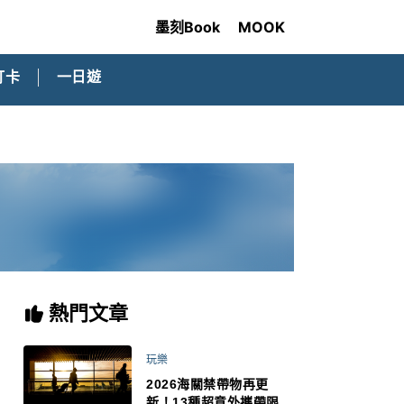
墨刻Book
MOOK
打卡
一日遊
熱門文章
玩樂
2026海關禁帶物再更
新！13種超意外攜帶限