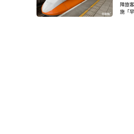
障旅客
施「
身分
人搭乘
日起的
購，