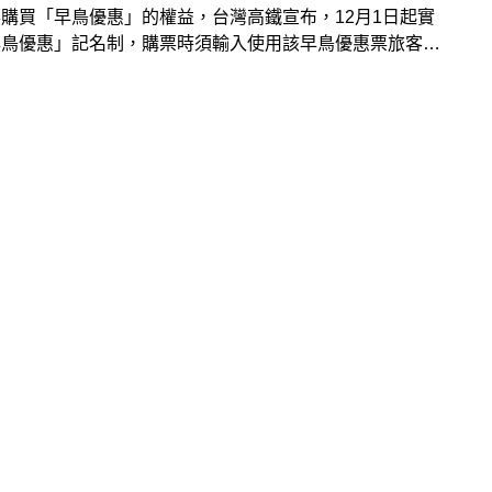
購買「早鳥優惠」的權益，台灣高鐵宣布，12月1日起實
早鳥優惠」記名制，購票時須輸入使用該早鳥優惠票旅客的
證字號或護照號碼，每張早鳥優惠票僅限輸入之身分證號本
使用，旅客乘車時需攜帶身分證明文件正本備查。12月1
早鳥優惠車次自11月3日（五）起依售票時程逐日開放預
常使用高鐵早鳥優惠的乘客要注意新規定了！