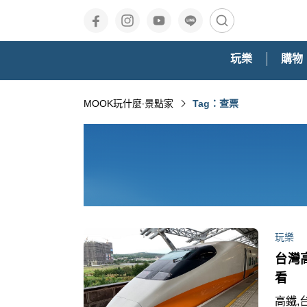
玩樂
購物
MOOK玩什麼‧景點家
Tag：查票
玩樂
台灣
看
高鐵,