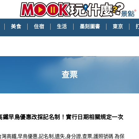
美食
住宿
生活
墨刻圖書
東京
查票
高鐵早鳥優惠改採記名制！實行日期相關規定一次
台灣高鐵,早鳥優惠,記名制,遺失,身分證,查票,護照號碼 為保