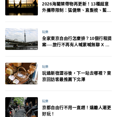
2026海關禁帶物再更新！13種超意
外攜帶限制：猛健樂、直髮梳、藍牙
耳機、暖暖包都有事！最高還罰百
萬！注意事項一次看！
玩樂
全家東京自由行怎麼排？10個行程提
案──旅行不再有人喊累喊無聊 X 爸
媽小孩都能找到喜歡的好玩法！
玩樂
玩過新宿澀谷後，下一站去哪裡？東
京回訪客最推薦下北澤
玩樂
京都自由行不用一直趕！遠離人潮更
好玩！