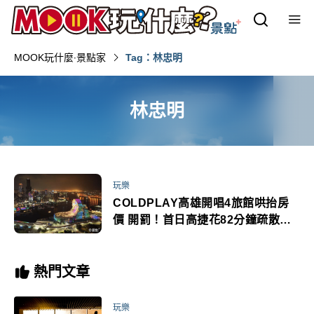
MOOK玩什麼‧景點家
Tag：林忠明
林忠明
玩樂
COLDPLAY高雄開唱4旅館哄抬房
價 開罰！首日高捷花82分鐘疏散樂
迷 站長林忠明月台開唱乘客驚喜
熱門文章
玩樂