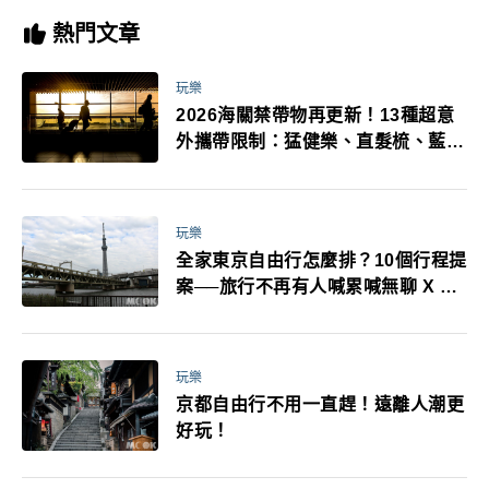
熱門文章
玩樂
2026海關禁帶物再更新！13種超意
外攜帶限制：猛健樂、直髮梳、藍牙
耳機、暖暖包都有事！最高還罰百
萬！注意事項一次看！
玩樂
全家東京自由行怎麼排？10個行程提
案──旅行不再有人喊累喊無聊 X 爸
媽小孩都能找到喜歡的好玩法！
玩樂
京都自由行不用一直趕！遠離人潮更
好玩！