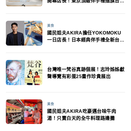
開幕店長！東京頂級伴手禮插旗台南
與志玲姐姐結婚五週年
美食
國民姐夫AKIRA擔任YOKOMOKU
一日店長！日本經典伴手禮全新台南
門市新開幕
台灣唯一梵谷真跡個展！志玲姊姊獻
聲導覽有彩蛋25畫作珍貴展出
美食
國民姐夫AKIRA吃豪邁台味牛肉
湯！只賣白天的全牛料理路邊攤