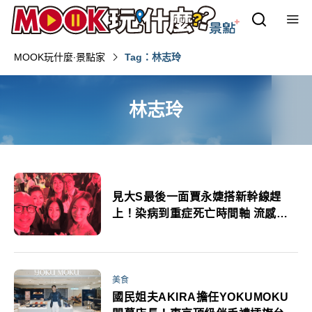
MOOK玩什麼‧景點家
Tag：林志玲
林志玲
見大S最後一面賈永婕搭新幹線趕
上！染病到重症死亡時間軸 流感致
命4大關鍵要注意
美食
國民姐夫AKIRA擔任YOKUMOKU