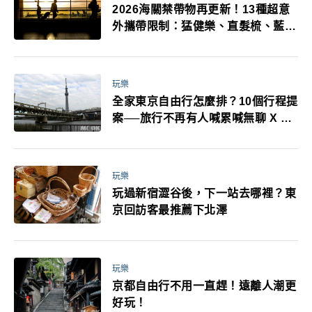
2026海關禁帶物再更新！13種超意
外攜帶限制：猛健樂、直髮梳、藍牙
耳機、暖暖包都有事！最高還罰百
萬！注意事項一次看！
玩樂
全家東京自由行怎麼排？10個行程提
案──旅行不再有人喊累喊無聊 X 爸
媽小孩都能找到喜歡的好玩法！
玩樂
玩過新宿澀谷後，下一站去哪裡？東
京回訪客最推薦下北澤
玩樂
京都自由行不用一直趕！遠離人潮更
好玩！