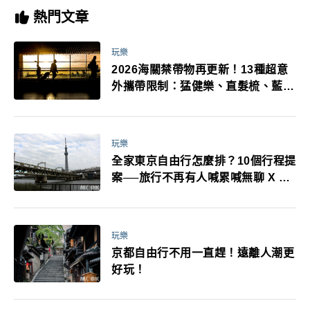
熱門文章
玩樂
2026海關禁帶物再更新！13種超意
外攜帶限制：猛健樂、直髮梳、藍牙
耳機、暖暖包都有事！最高還罰百
萬！注意事項一次看！
玩樂
全家東京自由行怎麼排？10個行程提
案──旅行不再有人喊累喊無聊 X 爸
媽小孩都能找到喜歡的好玩法！
玩樂
京都自由行不用一直趕！遠離人潮更
好玩！