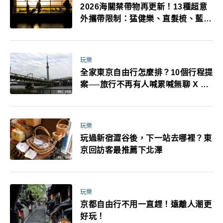
2026海關禁帶物再更新！13種超意
外攜帶限制：猛健樂、直髮梳、藍牙
耳機、暖暖包都有事！最高還罰百
萬！注意事項一次看！
玩樂
全家東京自由行怎麼排？10個行程提
案──旅行不再有人喊累喊無聊 X 爸
媽小孩都能找到喜歡的好玩法！
玩樂
玩過新宿澀谷後，下一站去哪裡？東
京回訪客最推薦下北澤
玩樂
京都自由行不用一直趕！遠離人潮更
好玩！