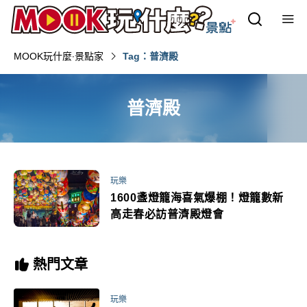
MOOK玩什麼‧景點家
Tag：普濟殿
普濟殿
玩樂
1600盞燈籠海喜氣爆棚！燈籠數新
高走春必訪普濟殿燈會
熱門文章
玩樂