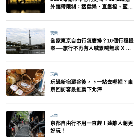
外攜帶限制：猛健樂、直髮梳、藍牙
耳機、暖暖包都有事！最高還罰百
萬！注意事項一次看！
玩樂
全家東京自由行怎麼排？10個行程提
案──旅行不再有人喊累喊無聊 X 爸
媽小孩都能找到喜歡的好玩法！
玩樂
玩過新宿澀谷後，下一站去哪裡？東
京回訪客最推薦下北澤
玩樂
京都自由行不用一直趕！遠離人潮更
好玩！