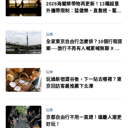
2026海關禁帶物再更新！13種超意
外攜帶限制：猛健樂、直髮梳、藍牙
耳機、暖暖包都有事！最高還罰百
萬！注意事項一次看！
玩樂
全家東京自由行怎麼排？10個行程提
案──旅行不再有人喊累喊無聊 X 爸
媽小孩都能找到喜歡的好玩法！
玩樂
玩過新宿澀谷後，下一站去哪裡？東
京回訪客最推薦下北澤
玩樂
京都自由行不用一直趕！遠離人潮更
好玩！