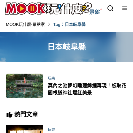
MOOK玩什麼‧景點家
Tag：日本岐阜縣
日本岐阜縣
玩樂
莫內之池夢幻睡蓮錦鯉再現！板取花
園根道神社爆紅美景
熱門文章
玩樂